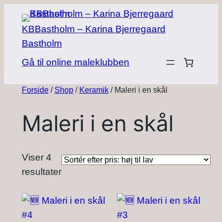
Spring
til
KBBastholm – Karina Bjerregaard
indhold
Bastholm
Gå til online maleklubben
Forside
/
Shop
/
Keramik
/ Maleri i en skål
Maleri i en skål
Viser 4
Sorteret
resultater
efter
pris:
høj