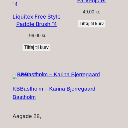
Farvehjulet
til
lav
49,00
kr.
Liquitex Free Style
Paddle Brush “4
Tilføj til kurv
199,00
kr.
Tilføj til kurv
KBBastholm – Karina Bjerregaard
Bastholm
Aagade 28,