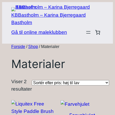
Spring
til
KBBastholm – Karina Bjerregaard
indhold
Bastholm
Gå til online maleklubben
Forside
/
Shop
/ Materialer
Materialer
Viser 2
Sorteret
resultater
efter
pris:
høj