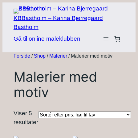
Spring
til
KBBastholm – Karina Bjerregaard
indhold
Bastholm
Gå til online maleklubben
Forside
/
Shop
/
Malerier
/ Malerier med motiv
Malerier med
motiv
Viser 5
Sorteret
resultater
efter